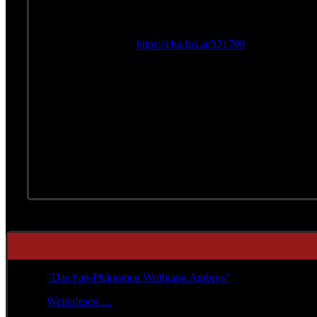
„Ein tolles Erlebnis und Aufwertung der Produktion“, mein
Bandmitgliedern.
Link zur Sendung:
https://cba.fro.at/321799
(schon jetzt un
Sendetermine
(Sendung ist in der Sendereihe „Szenenwechsel“ zu hören):
Radio FRO: 9. August 2016, 21h00-22h00 (www.fro.at)
Radiofabrik Salzburg: 13. August 2016, 15h00-16h00 (www
Radio Helsinki: 18. August 2016, 15h00-16h00 (www.helsi
"Das Fan-Phänomen Wolfgang Ambros"
Weiterlesen …