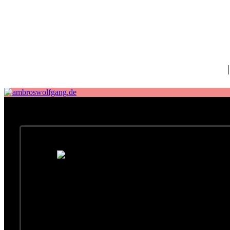
fab fa-facebook
fab fa-twitter
fab fa-spotify
fab fa-apple
Home
„Wir 4“ im Szenenwechsel
Peter Pohn hat ein vordergründig-hintergründiges Porträt üb
handelt sich dabei um Ulli Bär, Harald Fendrich, Gary Lu
Der Tourkalender von „Wir 4“ ist prall gefüllt. „Wir 4“ st
„Noch Vuan“ beinhaltet Lieder über Politik- und Alltags