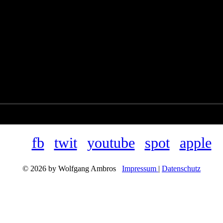
fb
twit
youtube
spot
apple
© 2026 by Wolfgang Ambros
Impressum
|
Datenschutz