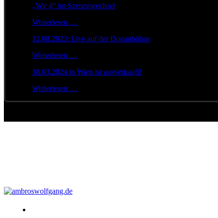
„Wir 4“ im Szenenwechsel
Weiterlesen …
12.08.2023: Live auf der Donaubühne
Weiterlesen …
18.03.2024 in Wien ist ausverkauft!
Weiterlesen …
Konzerte