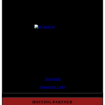
Single/Bonustrack
"Wann mir zsamman stehn"
Download
(sponsored Link)
HOSTING-PARTNER