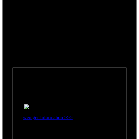
Konzept-Alben
weniger Information >>>
Erschienen: 1980
Label: Bellaphon