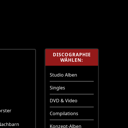
DISCOGRAPHIE
WÄHLEN:
Studio Alben
Singles
DVD & Video
örster
Compilations
 Nachbarn
Konzept-Alben