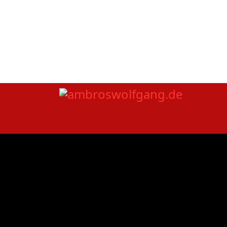
fab fa-facebook
fab fa-twitt
fab fa-youtube
fab fa-spotif
Home
|
Kon