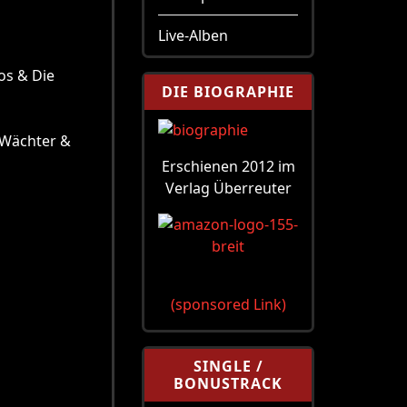
Live-Alben
os & Die
DIE BIOGRAPHIE
 Wächter &
Erschienen 2012 im
Verlag Überreuter
(sponsored Link)
SINGLE /
BONUSTRACK