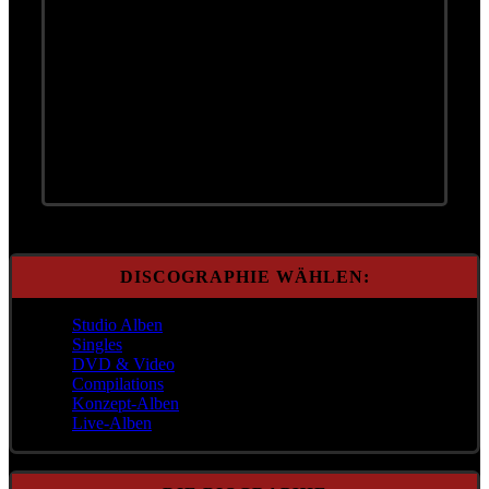
16. Langsam wachs' ma z'samm
17. Große Dinge
18. Da Hofa
19. Macho Macho
20. My Baby
21. Freunde
DISCOGRAPHIE WÄHLEN:
Studio Alben
Singles
DVD & Video
Compilations
Konzept-Alben
Live-Alben