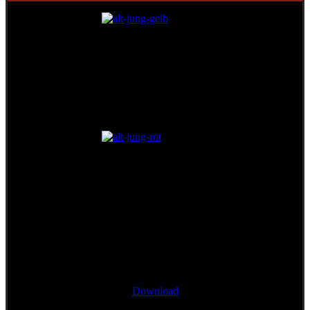
Single/Bonustrack
"Wann mir zsamman stehn"
Download