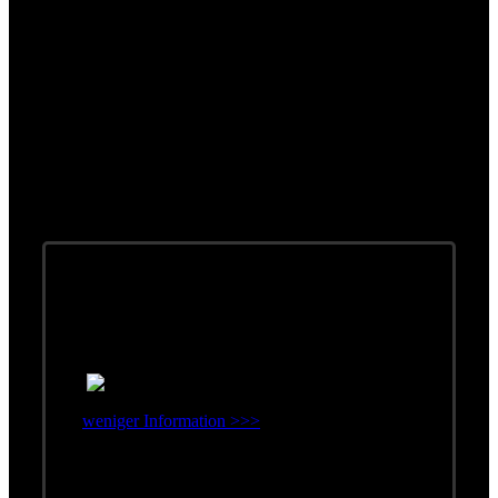
DVD & Video
weniger Information >>>
Erschienen: 2003
Label: BMG Ariola