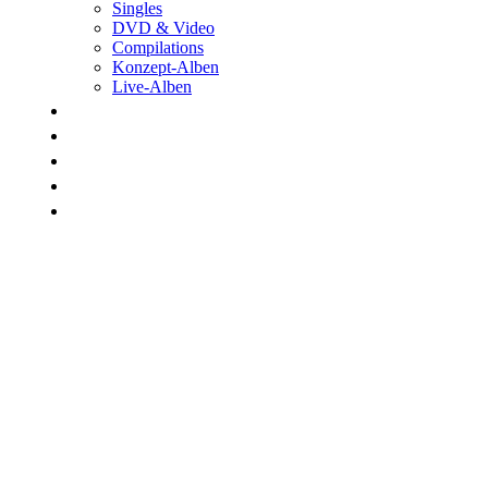
Singles
DVD & Video
Compilations
Konzept-Alben
Live-Alben
Biographie
Band
Fotos
Kwale
Links