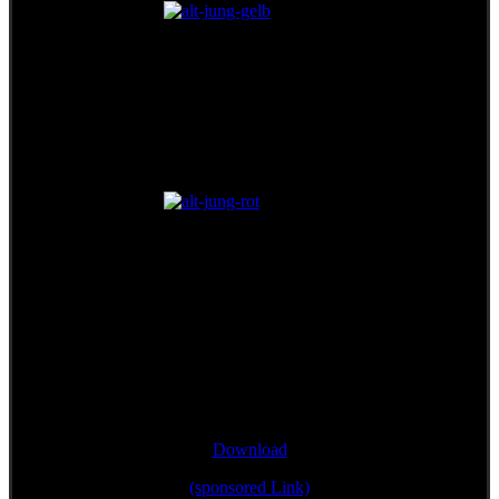
Single/Bonustrack
"Wann mir zsamman stehn"
Download
(sponsored Link)