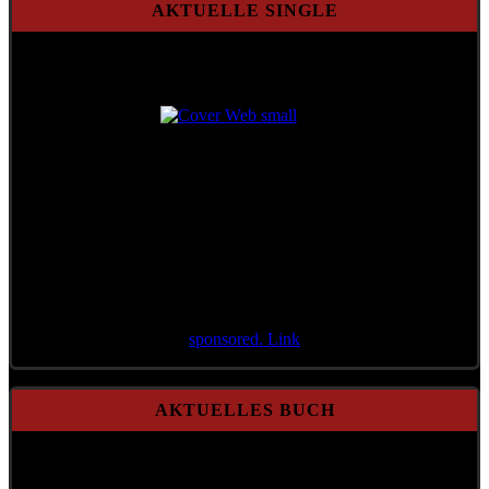
AKTUELLE SINGLE
Aktuelle Single
Aktenzeichen 71/21
sponsored. Link
AKTUELLES BUCH
A Mensch möcht i bleib'n
Gebundene Ausgabe