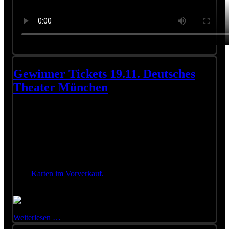
Gewinner Tickets 19.11. Deutsches
Theater München
(Team): Die Gewinner der Tickets für den 19.11.2018 in
München ( Deutsches Theater München) stehen fest. Je zwei
Tickets bekommen:
- Elfie Sollinger aus München
- Ingrid u. Bernhard Kieninger aus Dießen
Herzlichen Glückwunsch!
Wer diesmal kein Losglück hatte, bekommt im Augenblick
noch
Karten im Vorverkauf.
ABER: Viele sind nicht mehr
übrig.
Weiterlesen …