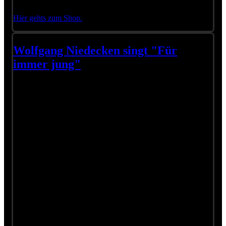
signierter Autogrammkarte von Wolfgang!
Hier gehts zum Shop.
Wolfgang Niedecken singt "Für
immer jung"
Aufzeichnung aus dem Bundeskanzleramt. Als Wolfgang das
große Ehrenzeichen für Verdienste um die Republik Österreich
verliehen wurde, ließen es sich Freunde und Wegbegleiter
nicht nehmen, einige seiner Hits zu interpretieren. Hier ist
Wolfgang Niedecken mit seiner Interpretation von "Für immer
jung"