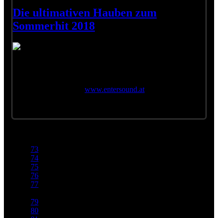
Die ultimativen Hauben zum
Sommerhit 2018
Der nächste Winter kommt bestimmt! Dafür gibt's jetzt die
wärmende Haube vom Sommerhit 2018 mit 10% Rabatt:
#schifoan von Wolfgang Ambros! ??
Zu bestellen online auf
www.entersound.at
73
74
75
76
77
78
79
80