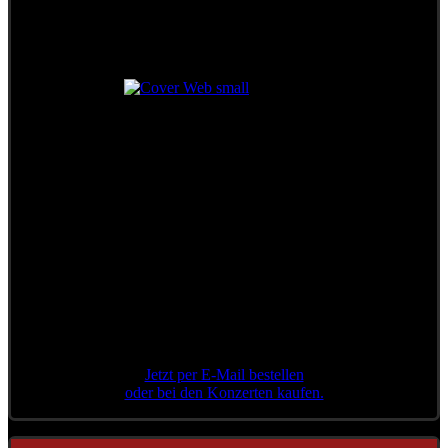
Das legendäre Konzert
in der Stadthalle Wien
++ Limitierte Auflage ++
Jetzt per E-Mail bestellen
oder bei den Konzerten kaufen.