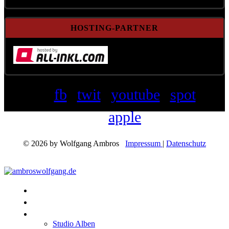
HOSTING-PARTNER
fb
twit
youtube
spot
apple
© 2026 by Wolfgang Ambros
Impressum
|
Datenschutz
Konzerte
Shop
Discographie
Studio Alben