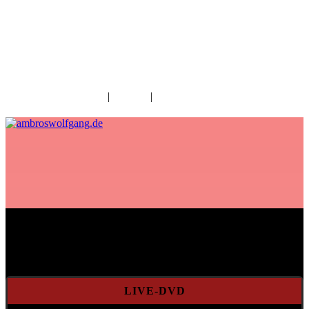
fab fa-facebook
fab fa-twitter
fab fa-youtube
fab fa-spotify
fab fa-apple
Home
|
Kontakt
|
Download/Presse
Aktuelles
LIVE-DVD